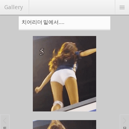
Gallery
치어리더 밑에서....
연예/화보
커뮤니티
Hot
랜덤포토
랭크뉴스
이
다