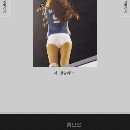
전
음
페
페
이
이
지
지
며...명당이닷...
홈으로