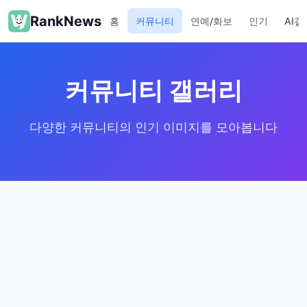
RankNews
홈
커뮤니티
연예/화보
인기
AI
커뮤니티 갤러리
다양한 커뮤니티의 인기 이미지를 모아봅니다