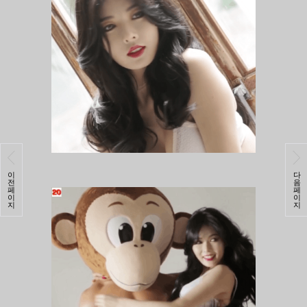
이
다
전
음
페
페
이
이
지
지