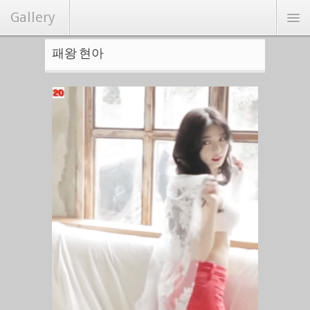
Gallery
패왕 현아
연예/화보
커뮤니티
Hot
랜덤포토
랭크뉴스