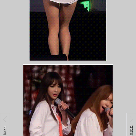
이
다
전
음
페
페