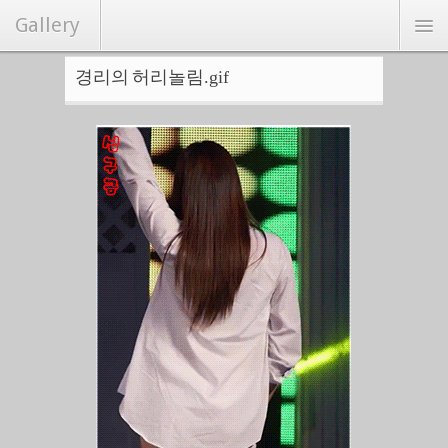
Gallery
경리의 허리놀림.gif
연예/화보
커뮤니티
Hot
랜덤포토
랭크뉴스