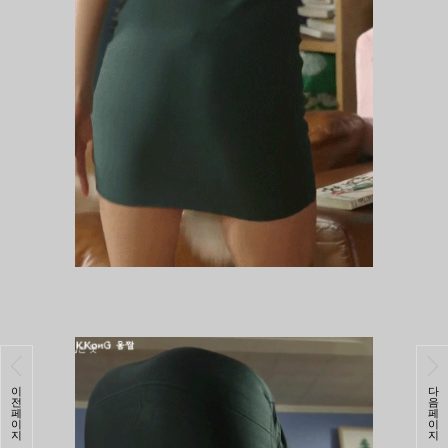
이
다
전
음
페
페
이
이
지
지