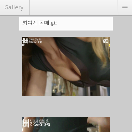
Gallery
최여진 몸매.gif
연예/화보
커뮤니티
Hot
랜덤포토
랭크뉴스