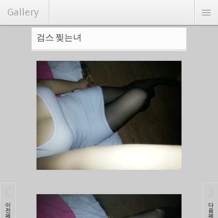
Gallery
검스 찢는녀
연예/화보
커뮤니티
Hot
랜덤포토
랭크뉴스
이
다
전
음
페
페