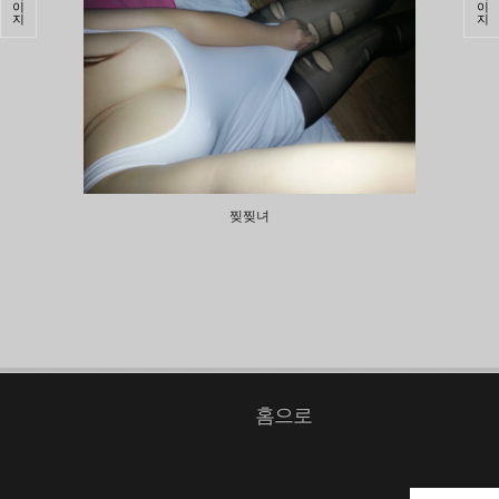
이
이
지
지
찢찢녀
홈으로