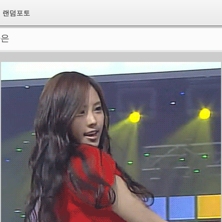
랜덤포토
나은