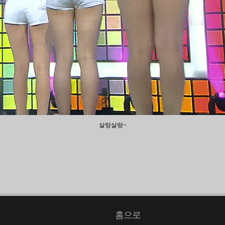
살랑살랑~
홈으로