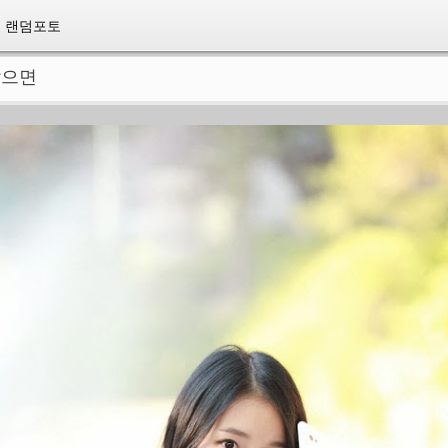
랜덤포토
앉으면