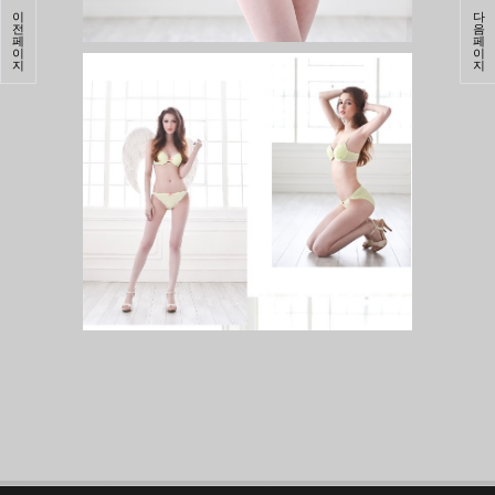
이
다
전
음
페
페
이
이
지
지