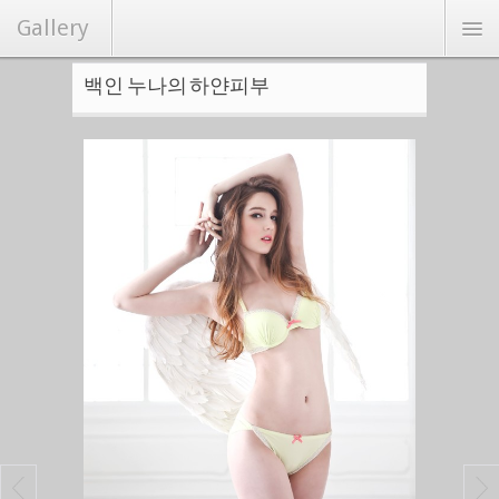
Gallery
백인 누나의 하얀피부
연예/화보
커뮤니티
Hot
랜덤포토
랭크뉴스