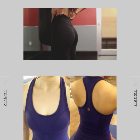
이
다
전
음
페
페
이
이
지
지