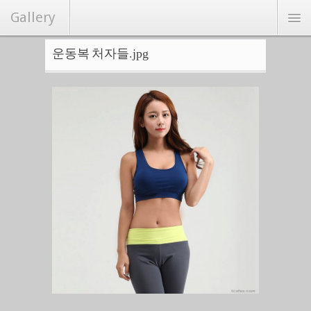
Gallery
운동복 처자들.jpg
연예/화보
커뮤니티
Hot
랜덤포토
랭크뉴스