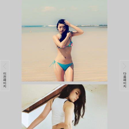
이
다
전
음
페
페
이
이
지
지