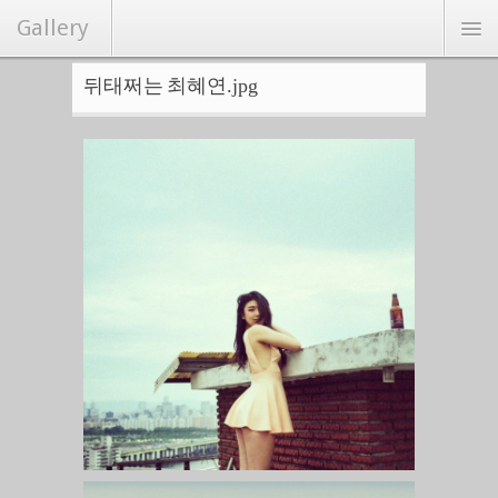
Gallery
뒤태쩌는 최혜연.jpg
연예/화보
커뮤니티
Hot
랜덤포토
랭크뉴스