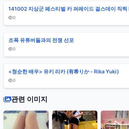
141002 지상군 페스티벌 카 퍼레이드 걸스데이 직찍 
0
조폭 유튜버들과의 전쟁 선포
0
<청순한 배우> 유키 리카 (有希りか - Rika Yuki)
0
관련 이미지